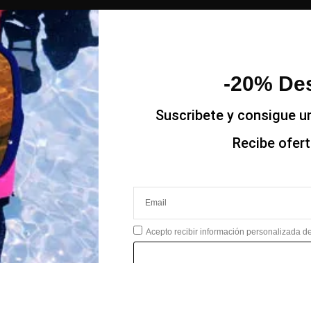
-20% Des
Suscribete y consigue u
Recibe ofer
Acepto recibir información personalizada 
*No 