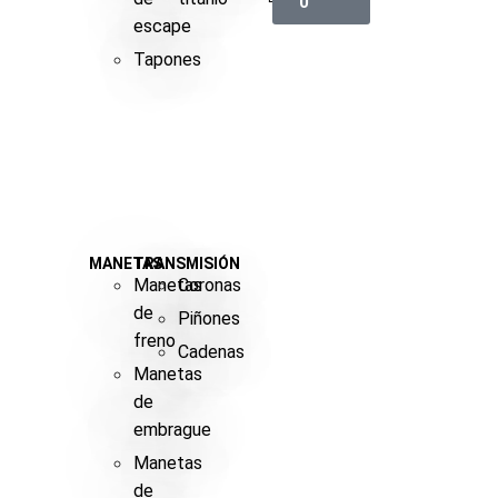
0
escape
Tapones
MANETAS
TRANSMISIÓN
Manetas
Coronas
de
Piñones
freno
Cadenas
Manetas
de
embrague
Manetas
de