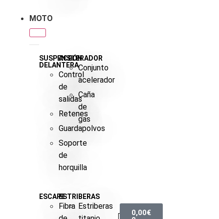
MOTO
SUSPENSIÓN
ACELERADOR
DELANTERA
Conjunto
Control
acelerador
de
Caña
salidas
de
Retenes
gas
Guardapolvos
Soporte
de
horquilla
ESCAPE
ESTRIBERAS
Fibra
Estriberas
0,00
€
de
titanio