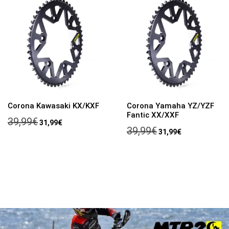
Corona Kawasaki KX/KXF
Corona Yamaha YZ/YZF
Fantic XX/XXF
El
El
39,99
€
31,99
€
El
El
39,99
€
precio
precio
31,99
€
precio
precio
original
actual
original
actual
era:
es:
era:
es:
39,99€.
31,99€.
39,99€.
31,99€.