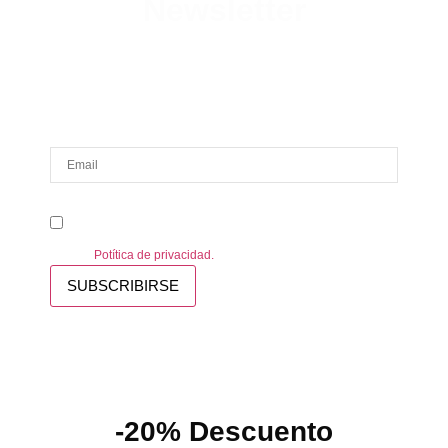
Newsletter
Suscribete y consigue un 20% de
descuento en tu primer pedido.
Email Address
Acepto
Acepto recibir información personalizada de MTR-2. Consulte
nuestra
Potítica de privacidad.
SUBSCRIBIRSE
-20% Descuento