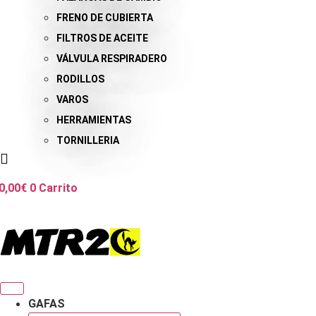
FRENO DE CUBIERTA
FILTROS DE ACEITE
VÁLVULA RESPIRADERO
RODILLOS
VAROS
HERRAMIENTAS
TORNILLERIA
0,00
€
0
Carrito
GAFAS