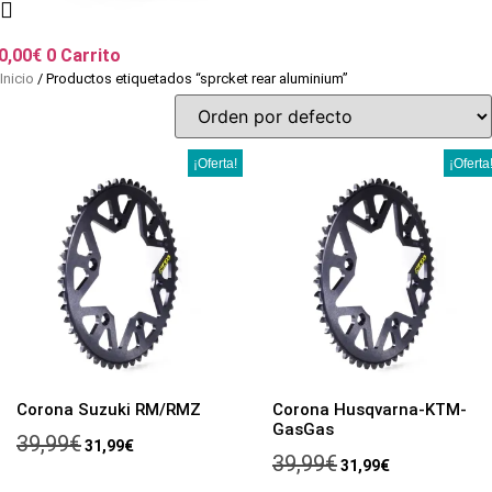
0,00
€
0
Carrito
Inicio
/ Productos etiquetados “sprcket rear aluminium”
¡Oferta!
¡Oferta
Corona Suzuki RM/RMZ
Corona Husqvarna-KTM-
GasGas
El
El
39,99
€
31,99
€
El
El
39,99
€
precio
precio
31,99
€
precio
precio
original
actual