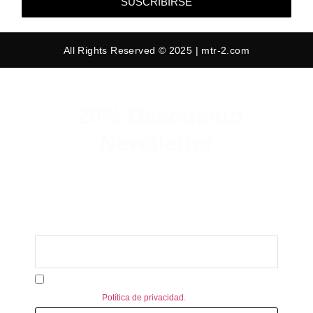
SUSCRIBIRSE
All Rights Reserved © 2025 | mtr-2.com
-20% Descuento
Newsletter
Suscribete y consigue un 20% de
descuento en tu primer pedido.
Acepto recibir información personalizada de MTR-2.
Consulte nuestra
Potítica de privacidad.