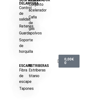
SUSPENSIÓN
ACELERADOR
DELANTERA
Conjunto
Control
acelerador
de
Caña
salidas
de
Retenes
gas
Guardapolvos
Soporte
de
horquilla
0,00
€
0
ESCAPE
ESTRIBERAS
Fibra
Estriberas
de
titanio
escape
Tapones