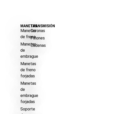
MANETAS
TRANSMISIÓN
Manetas
Coronas
de freno
Piñones
Manetas
Cadenas
de
embrague
Manetas
de freno
forjadas
Manetas
de
embrague
forjadas
Soporte