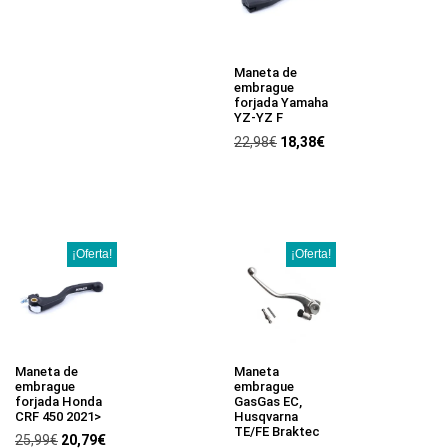
Maneta de
embrague
forjada Yamaha
YZ-YZ F
22,98
€
18,38
€
¡Oferta!
¡Oferta!
Maneta de
Maneta
embrague
embrague
forjada Honda
GasGas EC,
CRF 450 2021>
Husqvarna
TE/FE Braktec
25,99
€
20,79
€