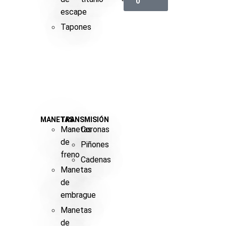
0
escape
Tapones
MANETAS
TRANSMISIÓN
Manetas
Coronas
de
Piñones
freno
Cadenas
Manetas
de
embrague
Manetas
de