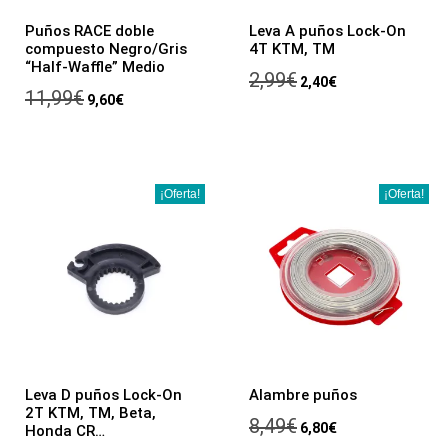
Puños RACE doble
Leva A puños Lock-On
compuesto Negro/Gris
4T KTM, TM
“Half-Waffle” Medio
2,99
€
2,40
€
11,99
€
9,60
€
¡Oferta!
¡Oferta!
Leva D puños Lock-On
Alambre puños
2T KTM, TM, Beta,
8,49
€
6,80
€
Honda CR…