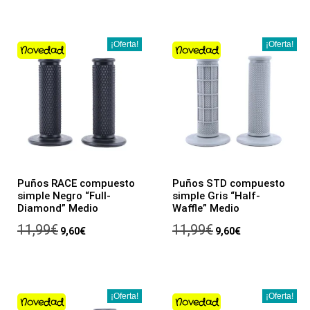
¡Oferta!
¡Oferta!
Novedad
Novedad
Puños RACE compuesto
Puños STD compuesto
simple Negro “Full-
simple Gris “Half-
Diamond” Medio
Waffle” Medio
11,99
€
11,99
€
9,60
€
9,60
€
¡Oferta!
¡Oferta!
Novedad
Novedad