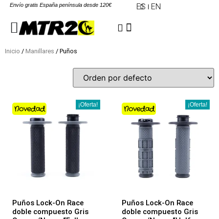
Envío gratis España península desde 120€
ES
EN
Inicio
/
Manillares
/ Puños
¡Oferta!
¡Oferta!
Novedad
Novedad
Puños Lock-On Race
Puños Lock-On Race
doble compuesto Gris
doble compuesto Gris