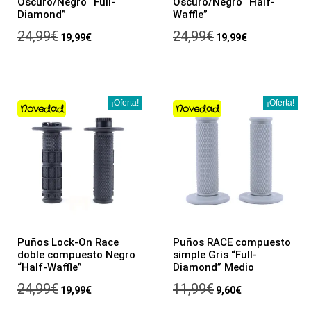
Oscuro/Negro “Full-
Oscuro/Negro “Half-
Diamond”
Waffle”
24,99
€
24,99
€
19,99
€
19,99
€
¡Oferta!
¡Oferta!
Novedad
Novedad
Puños Lock-On Race
Puños RACE compuesto
doble compuesto Negro
simple Gris “Full-
“Half-Waffle”
Diamond” Medio
24,99
€
11,99
€
19,99
€
9,60
€