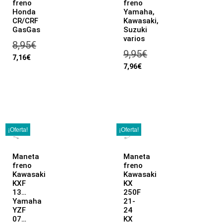
freno
freno
Honda
Yamaha,
CR/CRF
Kawasaki,
GasGas
Suzuki
varios
8,95
€
9,95
€
7,16
€
7,96
€
¡Oferta!
¡Oferta!
Maneta
Maneta
freno
freno
Kawasaki
Kawasaki
KXF
KX
13…
250F
Yamaha
21-
YZF
24
07…
KX