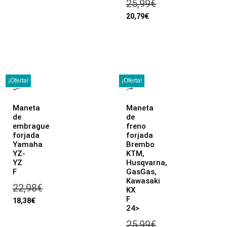
25,99
€
20,79
€
¡Oferta!
¡Oferta!
Maneta
Maneta
de
de
embrague
freno
forjada
forjada
Yamaha
Brembo
YZ-
KTM,
YZ
Husqvarna,
F
GasGas,
Kawasaki
22,98
€
KX
F
18,38
€
24>
25,99
€