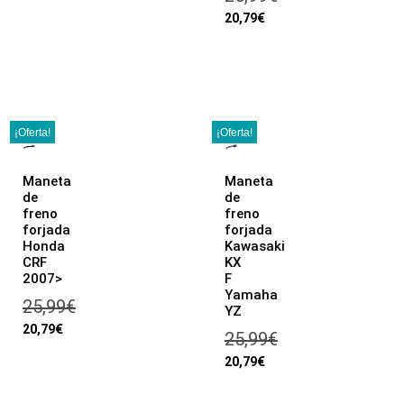
20,79
€
¡Oferta!
¡Oferta!
Maneta
Maneta
de
de
freno
freno
forjada
forjada
Honda
Kawasaki
CRF
KX
2007>
F
Yamaha
25,99
€
YZ
20,79
€
25,99
€
20,79
€