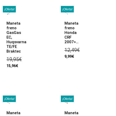
¡Oferta!
¡Oferta!
Maneta
Maneta
freno
freno
GasGas
Honda
EC,
CRF
Huqsvarna
2007>…
TE/FE
12,49
€
Braktec
9,99
€
19,95
€
15,96
€
¡Oferta!
¡Oferta!
Maneta
Maneta