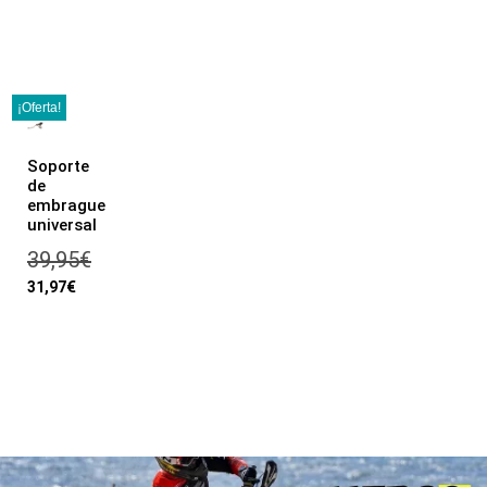
¡Oferta!
Soporte
de
embrague
universal
39,95
€
31,97
€