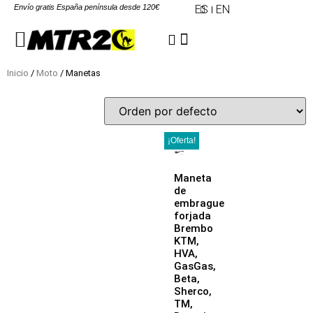
Envío gratis España península desde 120€
ES
EN
Inicio
/
Moto
/ Manetas
¡Oferta!
Maneta
de
embrague
forjada
Brembo
KTM,
HVA,
GasGas,
Beta,
Sherco,
TM,