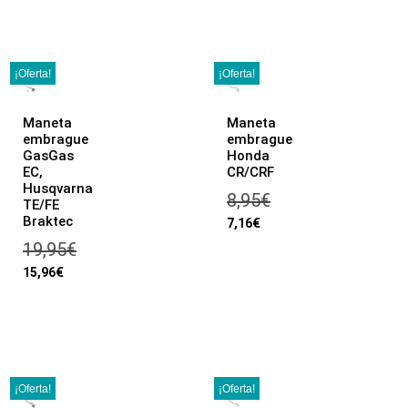
¡Oferta!
¡Oferta!
Maneta
Maneta
embrague
embrague
GasGas
Honda
EC,
CR/CRF
Husqvarna
8,95
€
TE/FE
Braktec
7,16
€
19,95
€
15,96
€
¡Oferta!
¡Oferta!