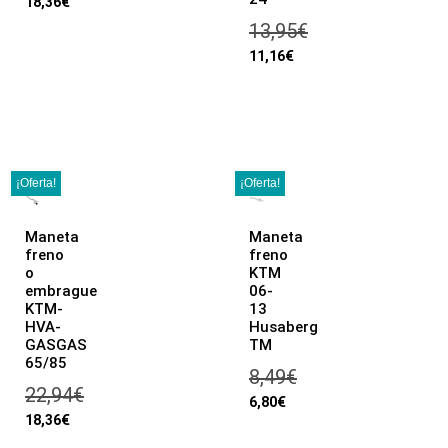
18,36
€
13,95
€
11,16
€
¡Oferta!
¡Oferta!
Maneta
Maneta
freno
freno
o
KTM
embrague
06-
KTM-
13
HVA-
Husaberg
GASGAS
TM
65/85
8,49
€
22,94
€
6,80
€
18,36
€