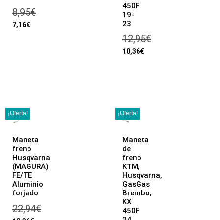
450F
8,95
€
19-
23
7,16
€
12,95
€
10,36
€
¡Oferta!
¡Oferta!
Maneta
Maneta
freno
de
Husqvarna
freno
(MAGURA)
KTM,
FE/TE
Husqvarna,
Aluminio
GasGas
forjado
Brembo,
KX
22,94
€
450F
24