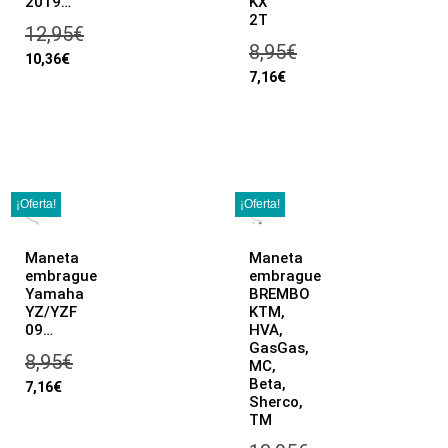
2019…
KX
2T
12,95
€
8,95
€
10,36
€
7,16
€
¡Oferta!
¡Oferta!
Maneta
Maneta
embrague
embrague
Yamaha
BREMBO
YZ/YZF
KTM,
09…
HVA,
GasGas,
8,95
€
MC,
Beta,
7,16
€
Sherco,
TM