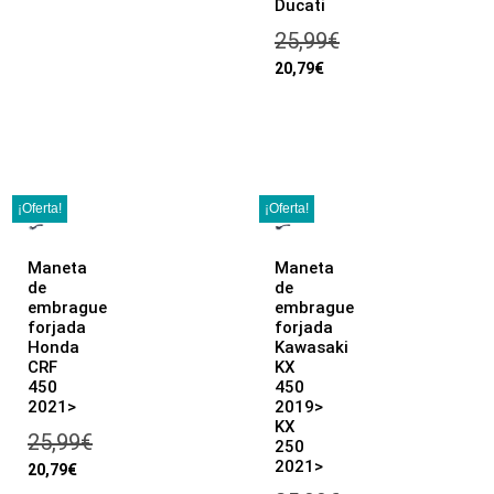
Ducati
25,99
€
20,79
€
¡Oferta!
¡Oferta!
Maneta
Maneta
de
de
embrague
embrague
forjada
forjada
Honda
Kawasaki
CRF
KX
450
450
2021>
2019>
KX
25,99
€
250
2021>
20,79
€