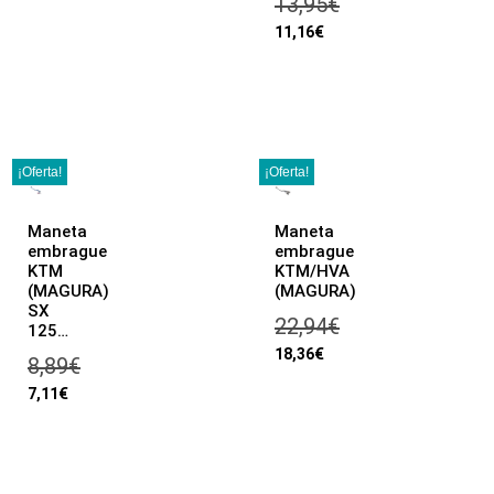
13,95
€
11,16
€
¡Oferta!
¡Oferta!
Maneta
Maneta
embrague
embrague
KTM
KTM/HVA
(MAGURA)
(MAGURA)
SX
22,94
€
125…
18,36
€
8,89
€
7,11
€