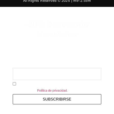
All Rights Reserved © 2025 | mtr-2.com
-20% Descuento
Newsletter
Suscribete y consigue un 20% de
descuento en tu primer pedido.
Acepto recibir información personalizada de MTR-2.
Consulte nuestra
Potítica de privacidad.
SUBSCRIBIRSE