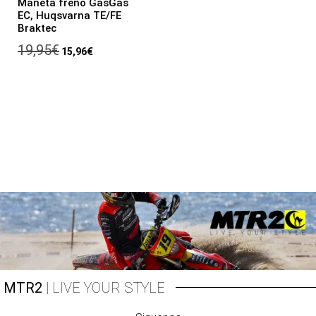
Maneta freno GasGas
EC, Huqsvarna TE/FE
Braktec
19,95
€
15,96
€
MTR2
| LIVE YOUR STYLE