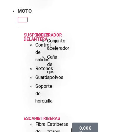
MOTO
SUSPENSIÓN
ACELERADOR
DELANTERA
Conjunto
Control
acelerador
de
Caña
salidas
de
Retenes
gas
Guardapolvos
Soporte
de
horquilla
ESCAPE
ESTRIBERAS
Fibra
Estriberas
0,00
€
de
titanio