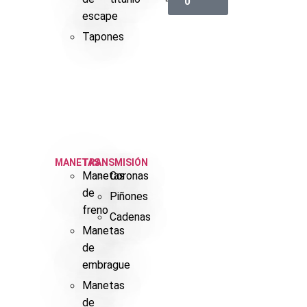
0
escape
Tapones
MANETAS
TRANSMISIÓN
Manetas
Coronas
de
Piñones
freno
Cadenas
Manetas
de
embrague
Manetas
de