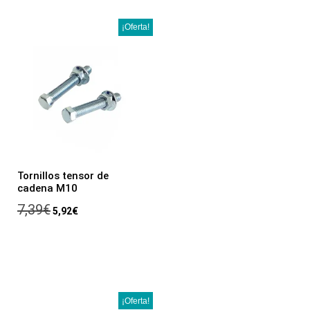
¡Oferta!
Tornillos tensor de
cadena M10
7,39
€
5,92
€
¡Oferta!