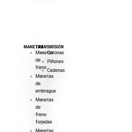
MANETAS
TRANSMISIÓN
Manetas
Coronas
de
Piñones
freno
Cadenas
Manetas
de
embrague
Manetas
de
freno
forjadas
Manetas