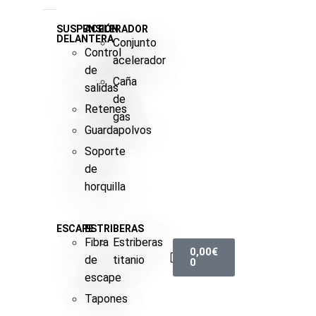
SUSPENSIÓN
ACELERADOR
DELANTERA
Conjunto
Control
acelerador
de
Caña
salidas
de
Retenes
gas
Guardapolvos
Soporte
de
horquilla
ESCAPE
ESTRIBERAS
Fibra
Estriberas
0,00
€
de
titanio
0
escape
Tapones