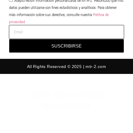
Acepto recibir información personalizada de MTR-2. Reconozco que mis
datos pueden utilizarse con fines estadísticos y analíticos. Para obtener
más información sobre sus derechos, consulte nuestra
Potítica de
privacidad.
SUSCRIBIRSE
All Rights Reserved © 2025 | mtr-2.com
-20% Descuento
Newsletter
Suscribete y consigue un 20% de
descuento en tu primer pedido.