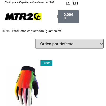
Envío gratis España península desde 120€
ES
EN
0,00
€
0
Inicio
/ Productos etiquetados “guantes btt”
¡Oferta!