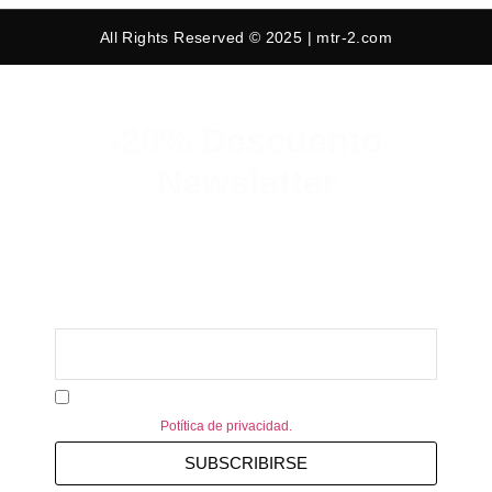
All Rights Reserved © 2025 | mtr-2.com
-20% Descuento
Newsletter
Suscribete y consigue un 20% de
descuento en tu primer pedido.
Acepto recibir información personalizada de MTR-2.
Consulte nuestra
Potítica de privacidad.
SUBSCRIBIRSE