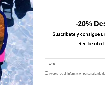
-20% Des
Suscribete y consigue u
Recibe ofer
Acepto recibir información personalizada 
*No 