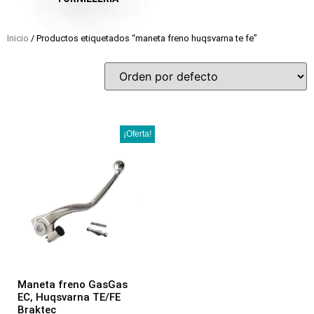
Inicio
/ Productos etiquetados “maneta freno huqsvarna te fe”
¡Oferta!
Maneta freno GasGas
EC, Huqsvarna TE/FE
Braktec