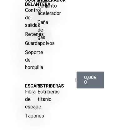
SUSPENSIÓN
ACELERADOR
DELANTERA
Conjunto
Control
acelerador
de
Caña
salidas
de
Retenes
gas
Guardapolvos
Soporte
de
horquilla
0,00
€
0
ESCAPE
ESTRIBERAS
Fibra
Estriberas
de
titanio
escape
Tapones