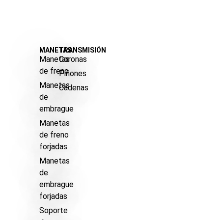
MANETAS
TRANSMISIÓN
Manetas
Coronas
de freno
Piñones
Manetas
Cadenas
de
embrague
Manetas
de freno
forjadas
Manetas
de
embrague
forjadas
Soporte