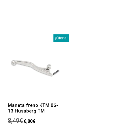
¡Oferta!
Maneta freno KTM 06-
13 Husaberg TM
8,49
€
6,80
€