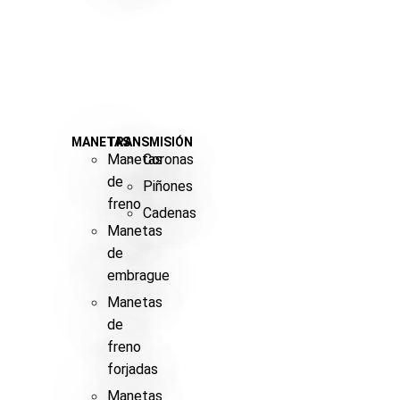
MANETAS
TRANSMISIÓN
Manetas
Coronas
de
Piñones
freno
Cadenas
Manetas
de
embrague
Manetas
de
freno
forjadas
Manetas