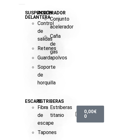
SUSPENSIÓN
ACELERADOR
DELANTERA
Conjunto
Control
acelerador
de
Caña
salidas
de
Retenes
gas
Guardapolvos
Soporte
de
horquilla
ESCAPE
ESTRIBERAS
Fibra
Estriberas
0,00
€
de
titanio
0
escape
Tapones