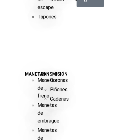
0
escape
Tapones
MANETAS
TRANSMISIÓN
Manetas
Coronas
de
Piñones
freno
Cadenas
Manetas
de
embrague
Manetas
de