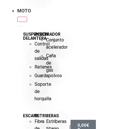
MOTO
SUSPENSIÓN
ACELERADOR
DELANTERA
Conjunto
Control
acelerador
de
Caña
salidas
de
Retenes
gas
Guardapolvos
Soporte
de
horquilla
ESCAPE
ESTRIBERAS
Fibra
Estriberas
0,00
€
de
titanio