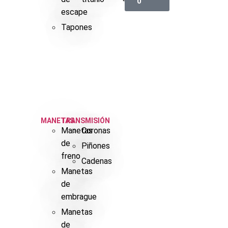
0
escape
Tapones
MANETAS
TRANSMISIÓN
Manetas
Coronas
de
Piñones
freno
Cadenas
Manetas
de
embrague
Manetas
de