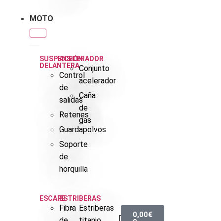
MOTO
SUSPENSIÓN
ACELERADOR
DELANTERA
Conjunto
Control
acelerador
de
Caña
salidas
de
Retenes
gas
Guardapolvos
Soporte
de
horquilla
ESCAPE
ESTRIBERAS
Fibra
Estriberas
0,00
€
de
titanio