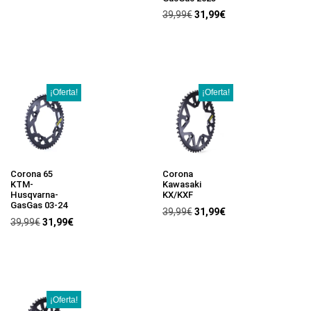
39,99
€
31,99
€
¡Oferta!
¡Oferta!
Corona 65
Corona
KTM-
Kawasaki
Husqvarna-
KX/KXF
GasGas 03-24
39,99
€
31,99
€
39,99
€
31,99
€
¡Oferta!