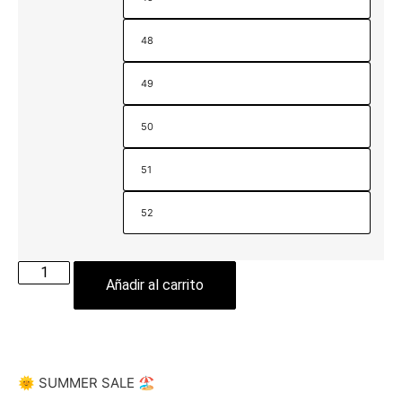
48
49
50
51
52
Añadir al carrito
🌞 SUMMER SALE 🏖️