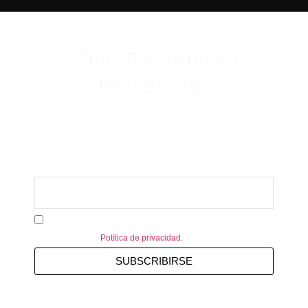
-20% Descuento
Newsletter
Suscribete y consigue un 20% de
descuento en tu primer pedido.
Acepto recibir información personalizada de MTR-2.
Consulte nuestra
Potítica de privacidad.
SUBSCRIBIRSE