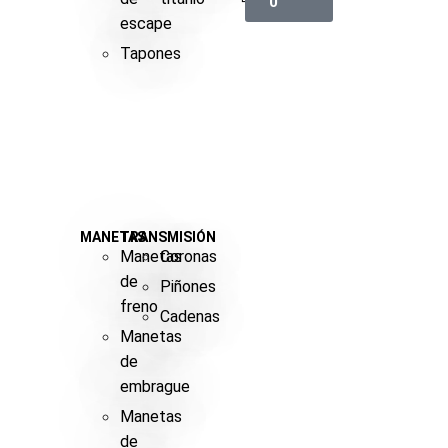
0
escape
Tapones
MANETAS
TRANSMISIÓN
Manetas
Coronas
de
Piñones
freno
Cadenas
Manetas
de
embrague
Manetas
de