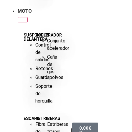
MOTO
SUSPENSIÓN
ACELERADOR
DELANTERA
Conjunto
Control
acelerador
de
Caña
salidas
de
Retenes
gas
Guardapolvos
Soporte
de
horquilla
ESCAPE
ESTRIBERAS
Fibra
Estriberas
0,00
€
de
titanio