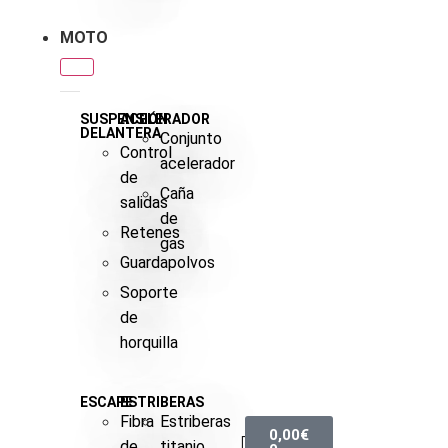
MOTO
SUSPENSIÓN
ACELERADOR
DELANTERA
Conjunto
Control
acelerador
de
Caña
salidas
de
Retenes
gas
Guardapolvos
Soporte
de
horquilla
ESCAPE
ESTRIBERAS
Fibra
Estriberas
0,00
€
de
titanio