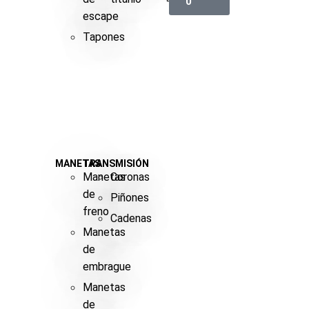
0
escape
Tapones
MANETAS
TRANSMISIÓN
Manetas
Coronas
de
Piñones
freno
Cadenas
Manetas
de
embrague
Manetas
de