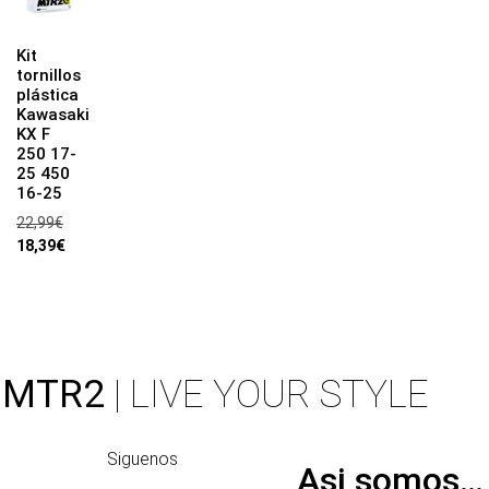
Kit
tornillos
plástica
Kawasaki
KX F
250 17-
25 450
16-25
22,99
€
18,39
€
MTR2
| LIVE YOUR STYLE
Siguenos
Asi somos…