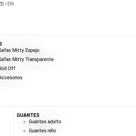
ES
EN
S
Gafas Mitty Espejo
Gafas Mitty Transparente
Roll Off
Accesorios
GUANTES
Guantes adulto
Guantes niño