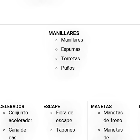
MANILLARES
Manillares
Espumas
Torretas
Puños
CELERADOR
ESCAPE
MANETAS
Conjunto
Fibra de
Manetas
acelerador
escape
de freno
Caña de
Tapones
Manetas
gas
de