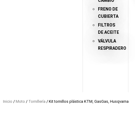
CAMBIO
FRENO DE
CUBIERTA
FILTROS
DE ACEITE
VÁLVULA
RESPIRADERO
Inicio
/
Moto
/
Tornillería
/ Kit tornillos plástica KTM, GasGas, Husqvarna