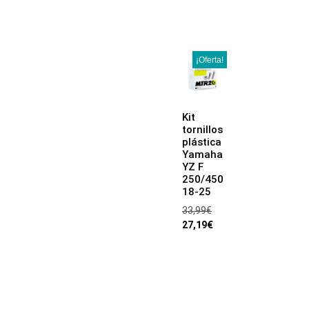
¡Oferta!
Kit
tornillos
plástica
Yamaha
YZ F
250/450
18-25
33,99
€
27,19
€