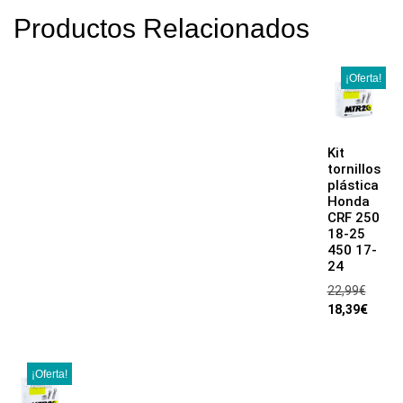
Productos Relacionados
¡Oferta!
Kit
tornillos
plástica
Honda
CRF 250
18-25
450 17-
24
22,99
€
18,39
€
¡Oferta!