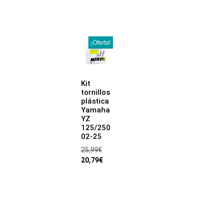
¡Oferta!
Kit
tornillos
plástica
Yamaha
YZ
125/250
02-25
25,99
€
20,79
€