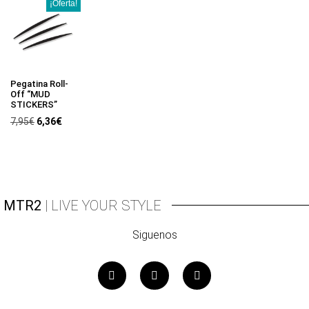
¡Oferta!
Pegatina Roll-
Off “MUD
STICKERS”
7,95
€
6,36
€
MTR2
| LIVE YOUR STYLE
Siguenos