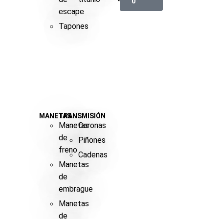
0
escape
Tapones
MANETAS
TRANSMISIÓN
Manetas
Coronas
de
Piñones
freno
Cadenas
Manetas
de
embrague
Manetas
de