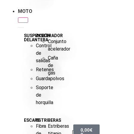
MOTO
SUSPENSIÓN
ACELERADOR
DELANTERA
Conjunto
Control
acelerador
de
Caña
salidas
de
Retenes
gas
Guardapolvos
Soporte
de
horquilla
ESCAPE
ESTRIBERAS
Fibra
Estriberas
0,00
€
de
titanio