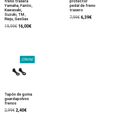
freno trasera
protector
Yamaha, Fantic,
pedal de freno
Kawasaki,
trasero
Suzuki, TM ,
7,99
€
6,39
€
Rieju, GasGas
19,99
€
16,00
€
¡Oferta!
Tapón de goma
guardapolvos
frenos
2,99
€
2,40
€