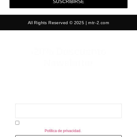
SUSCRIBIRSE
All Rights Reserved © 2025 | mtr-2.com
-20% Descuento
Newsletter
Suscribete y consigue un 20% de
descuento en tu primer pedido.
Acepto recibir información personalizada de MTR-2.
Consulte nuestra
Potítica de privacidad.