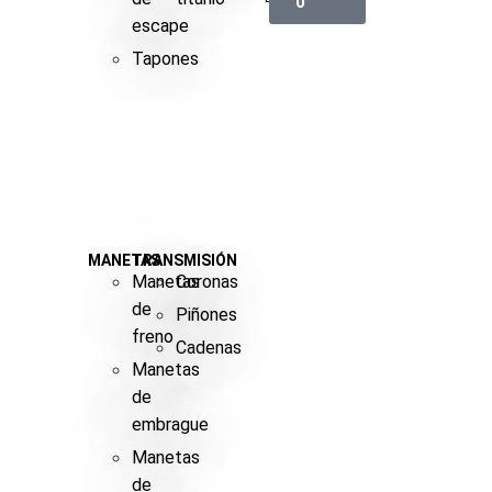
0
escape
Tapones
MANETAS
TRANSMISIÓN
Manetas
Coronas
de
Piñones
freno
Cadenas
Manetas
de
embrague
Manetas
de