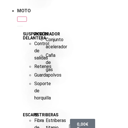
MOTO
SUSPENSIÓN
ACELERADOR
DELANTERA
Conjunto
Control
acelerador
de
Caña
salidas
de
Retenes
gas
Guardapolvos
Soporte
de
horquilla
ESCAPE
ESTRIBERAS
Fibra
Estriberas
0,00
€
de
titanio