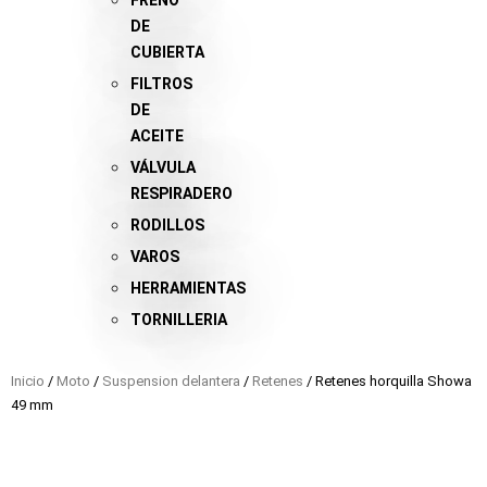
FRENO
DE
CUBIERTA
FILTROS
DE
ACEITE
VÁLVULA
RESPIRADERO
RODILLOS
VAROS
HERRAMIENTAS
TORNILLERIA
Inicio
/
Moto
/
Suspension delantera
/
Retenes
/ Retenes horquilla Showa
49 mm