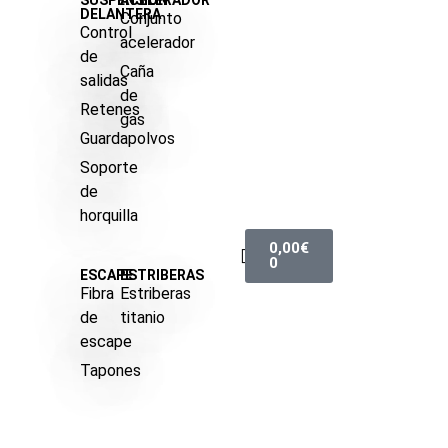
SUSPENSIÓN
ACELERADOR
DELANTERA
Conjunto
Control
acelerador
de
Caña
salidas
de
Retenes
gas
Guardapolvos
Soporte
de
horquilla
0,00
€
0
ESCAPE
ESTRIBERAS
Fibra
Estriberas
de
titanio
escape
Tapones