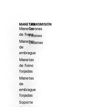
MANETAS
TRANSMISIÓN
Manetas
Coronas
de freno
Piñones
Manetas
Cadenas
de
embrague
Manetas
de freno
forjadas
Manetas
de
embrague
forjadas
Soporte