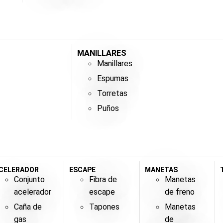
MANILLARES
Manillares
Espumas
Torretas
Puños
CELERADOR
ESCAPE
MANETAS
Conjunto
Fibra de
Manetas
acelerador
escape
de freno
Caña de
Tapones
Manetas
gas
de