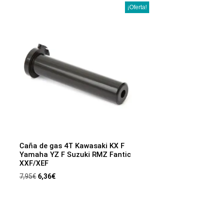
¡Oferta!
Caña de gas 4T Kawasaki KX F
Yamaha YZ F Suzuki RMZ Fantic
XXF/XEF
7,95
€
6,36
€