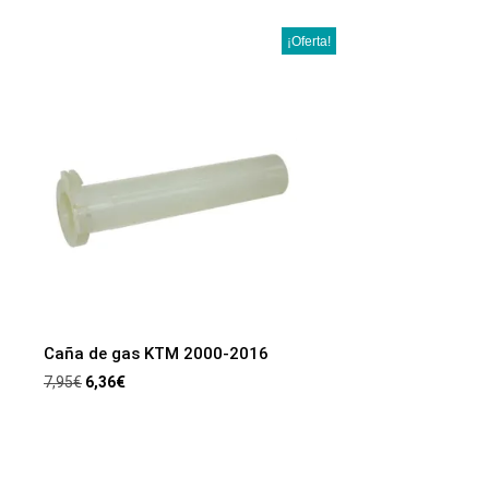
¡Oferta!
Caña de gas KTM 2000-2016
7,95
€
6,36
€