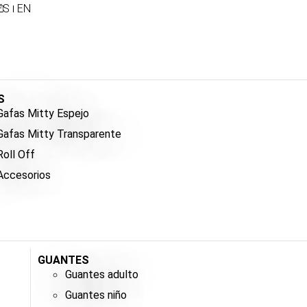
ES
EN
S
Gafas Mitty Espejo
Gafas Mitty Transparente
Roll Off
Accesorios
GUANTES
Guantes adulto
Guantes niño