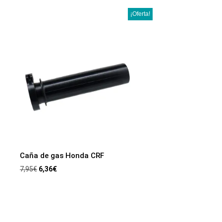
¡Oferta!
Caña de gas Honda CRF
7,95
€
6,36
€