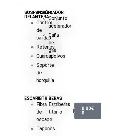
SUSPENSIÓN
ACELERADOR
DELANTERA
Conjunto
Control
acelerador
de
Caña
salidas
de
Retenes
gas
Guardapolvos
Soporte
de
horquilla
ESCAPE
ESTRIBERAS
Fibra
Estriberas
0,00
€
de
titanio
0
escape
Tapones