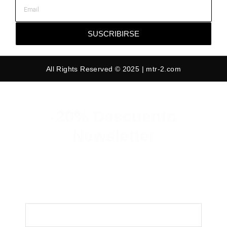
SUSCRIBIRSE
All Rights Reserved © 2025 | mtr-2.com
-20% Descuento
Newsletter
Suscribete y consigue un 20% de
descuento en tu primer pedido.