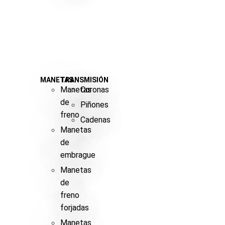
MANETAS
TRANSMISIÓN
Manetas
Coronas
de
Piñones
freno
Cadenas
Manetas
de
embrague
Manetas
de
freno
forjadas
Manetas