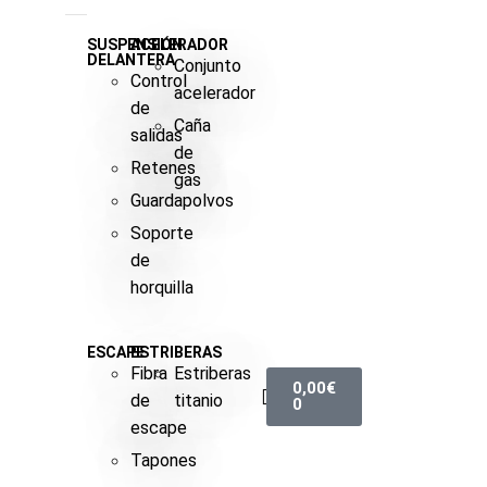
SUSPENSIÓN
ACELERADOR
DELANTERA
Conjunto
Control
acelerador
de
Caña
salidas
de
Retenes
gas
Guardapolvos
Soporte
de
horquilla
ESCAPE
ESTRIBERAS
Fibra
Estriberas
0,00
€
de
titanio
0
escape
Tapones