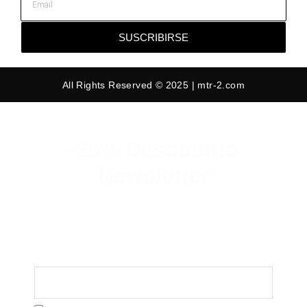
SUSCRIBIRSE
All Rights Reserved © 2025 | mtr-2.com
-20% Descuento
Newsletter
Suscribete y consigue un 20% de
descuento en tu primer pedido.