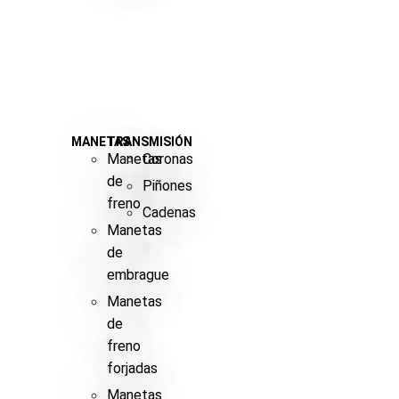
MANETAS
TRANSMISIÓN
Manetas
Coronas
de
Piñones
freno
Cadenas
Manetas
de
embrague
Manetas
de
freno
forjadas
Manetas