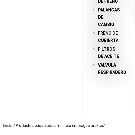
DE FRENO
PALANCAS
DE
CAMBIO
FRENO DE
CUBIERTA
FILTROS
DE ACEITE
VÁLVULA
RESPIRADERO
Inicio
/ Productos etiquetados “maneta embrague braktec”