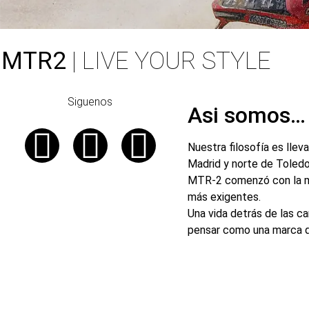
MTR2
| LIVE YOUR STYLE
Siguenos
Asi somos…
Nuestra filosofía es lleva
Madrid y norte de Toledo
MTR-2 comenzó con la mis
más exigentes.
Una vida detrás de las c
pensar como una marca qu