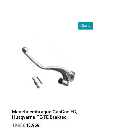
¡Oferta!
Maneta embrague GasGas EC,
Husqvarna TE/FE Braktec
19,95
€
15,96
€