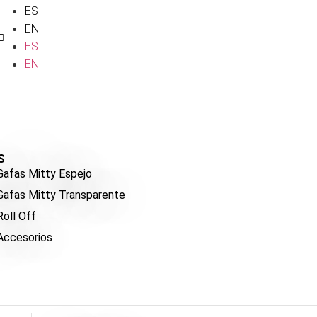
ES
EN
ES
EN
S
Gafas Mitty Espejo
Gafas Mitty Transparente
Roll Off
Accesorios