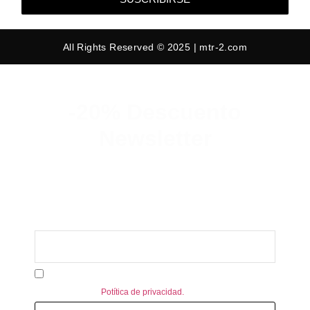
All Rights Reserved © 2025 | mtr-2.com
-20% Descuento
Newsletter
Suscribete y consigue un 20% de
descuento en tu primer pedido.
Acepto recibir información personalizada de MTR-2.
Consulte nuestra
Potítica de privacidad.