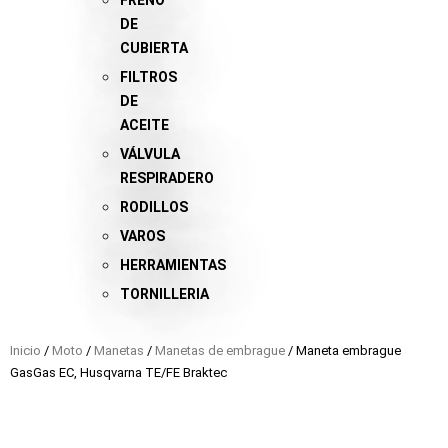
FRENO
DE
CUBIERTA
FILTROS
DE
ACEITE
VÁLVULA
RESPIRADERO
RODILLOS
VAROS
HERRAMIENTAS
TORNILLERIA
Inicio
/
Moto
/
Manetas
/
Manetas de embrague
/ Maneta embrague
GasGas EC, Husqvarna TE/FE Braktec