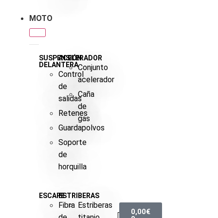
MOTO
SUSPENSIÓN
ACELERADOR
DELANTERA
Conjunto
Control
acelerador
de
Caña
salidas
de
Retenes
gas
Guardapolvos
Soporte
de
horquilla
ESCAPE
ESTRIBERAS
Fibra
Estriberas
0,00
€
de
titanio