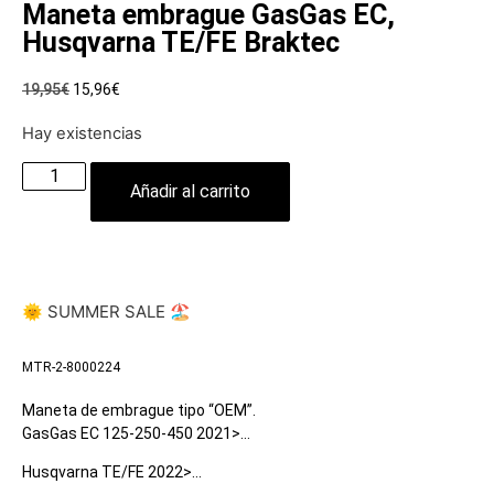
Maneta embrague GasGas EC,
Husqvarna TE/FE Braktec
19,95
€
15,96
€
Hay existencias
Añadir al carrito
🌞 SUMMER SALE 🏖️
MTR-2-8000224
Maneta de embrague tipo “OEM”.
GasGas EC 125-250-450 2021>…
Husqvarna TE/FE 2022>…