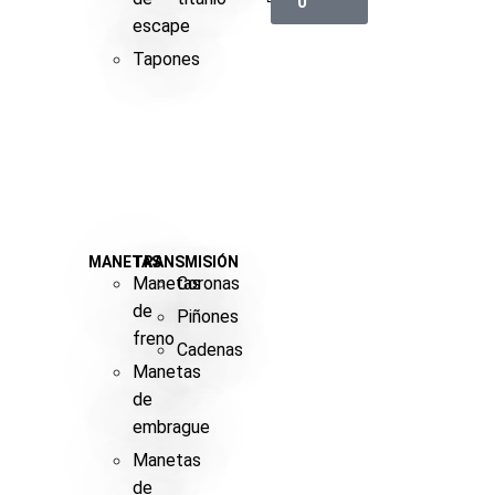
0
escape
Tapones
MANETAS
TRANSMISIÓN
Manetas
Coronas
de
Piñones
freno
Cadenas
Manetas
de
embrague
Manetas
de