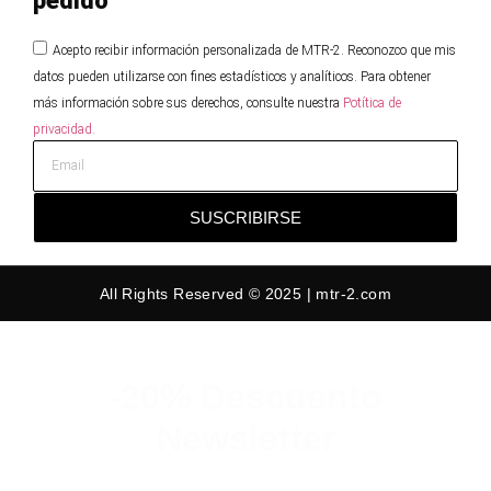
pedido
Acepto recibir información personalizada de MTR-2. Reconozco que mis
datos pueden utilizarse con fines estadísticos y analíticos. Para obtener
más información sobre sus derechos, consulte nuestra
Potítica de
privacidad.
SUSCRIBIRSE
All Rights Reserved © 2025 | mtr-2.com
-20% Descuento
Newsletter
Suscribete y consigue un 20% de