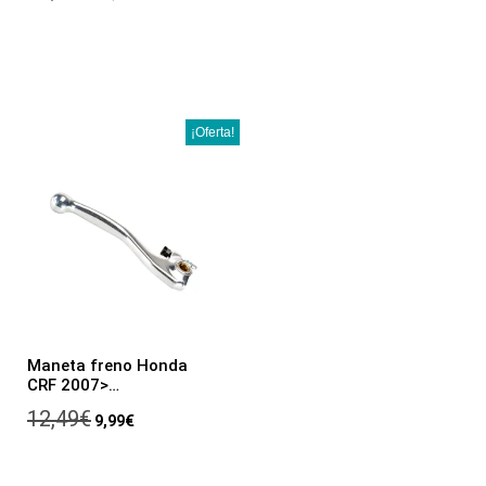
¡Oferta!
Maneta freno Honda
CRF 2007>…
12,49
€
9,99
€