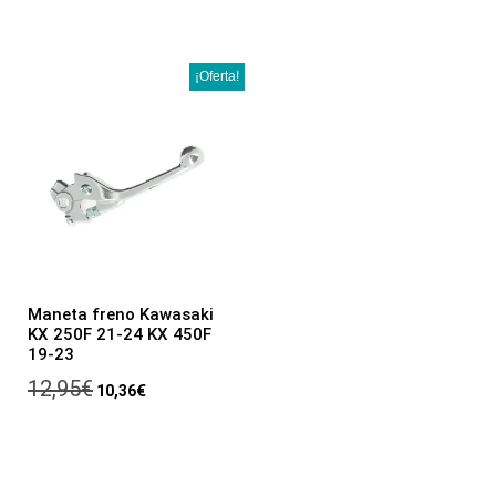
¡Oferta!
Maneta freno Kawasaki
KX 250F 21-24 KX 450F
19-23
12,95
€
10,36
€