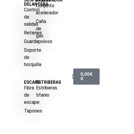
SUSPENSIÓN
ACELERADOR
DELANTERA
Conjunto
Control
acelerador
de
Caña
salidas
de
Retenes
gas
Guardapolvos
Soporte
de
horquilla
0,00
€
0
ESCAPE
ESTRIBERAS
Fibra
Estriberas
de
titanio
escape
Tapones