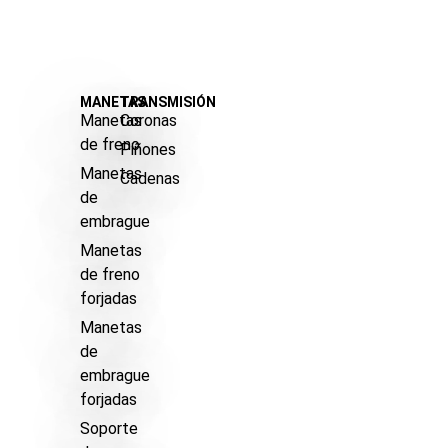
MANETAS
TRANSMISIÓN
Manetas
Coronas
de freno
Piñones
Manetas
Cadenas
de
embrague
Manetas
de freno
forjadas
Manetas
de
embrague
forjadas
Soporte