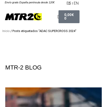
Envío gratis España península desde 120€
ES
EN
0,00
€
0
Inicio
/ Posts etiquetados “ADAC SUPERCROSS 2024”
MTR-2
BLOG