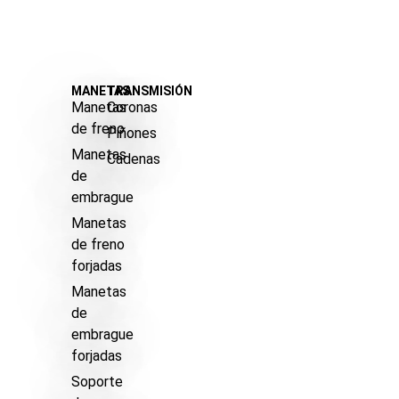
MANETAS
TRANSMISIÓN
Manetas
Coronas
de freno
Piñones
Manetas
Cadenas
de
embrague
Manetas
de freno
forjadas
Manetas
de
embrague
forjadas
Soporte