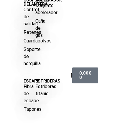
SUSPENSIÓN
ACELERADOR
DELANTERA
Conjunto
Control
acelerador
de
Caña
salidas
de
Retenes
gas
Guardapolvos
Soporte
de
horquilla
0,00
€
0
ESCAPE
ESTRIBERAS
Fibra
Estriberas
de
titanio
escape
Tapones