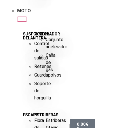
MOTO
SUSPENSIÓN
ACELERADOR
DELANTERA
Conjunto
Control
acelerador
de
Caña
salidas
de
Retenes
gas
Guardapolvos
Soporte
de
horquilla
ESCAPE
ESTRIBERAS
Fibra
Estriberas
0,00
€
de
titanio