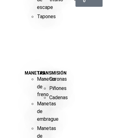
0
escape
Tapones
MANETAS
TRANSMISIÓN
Manetas
Coronas
de
Piñones
freno
Cadenas
Manetas
de
embrague
Manetas
de