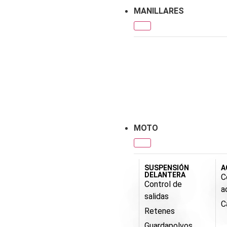
MANILLARES
MOTO
SUSPENSIÓN
A
DELANTERA
C
Control de
a
salidas
C
Retenes
Guardapolvos