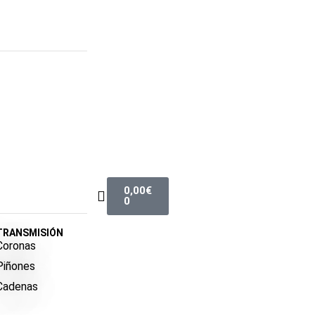
0,00
€
0
TRANSMISIÓN
Coronas
Piñones
Cadenas